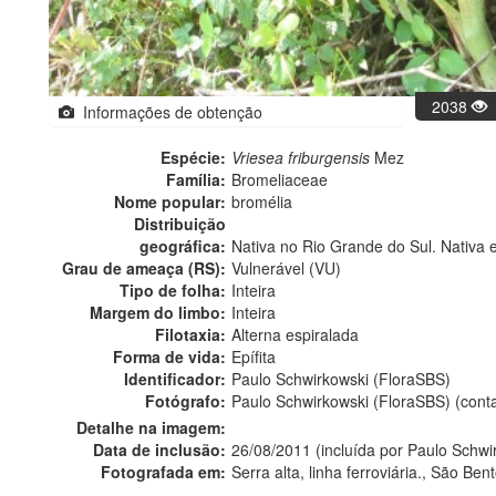
2038
Informações de obtenção
Espécie:
Vriesea friburgensis
Mez
Família:
Bromeliaceae
Nome popular:
bromélia
Distribuição
geográfica:
Nativa no Rio Grande do Sul. Nativa 
Grau de ameaça (RS):
Vulnerável (VU)
Tipo de folha:
Inteira
Margem do limbo:
Inteira
Filotaxia:
Alterna espiralada
Forma de vida:
Epífita
Identificador:
Paulo Schwirkowski (FloraSBS)
Fotógrafo:
Paulo Schwirkowski (FloraSBS) (cont
Detalhe na imagem:
Data de inclusão:
26/08/2011 (incluída por Paulo Schwi
Fotografada em:
Serra alta, linha ferroviária., São Ben