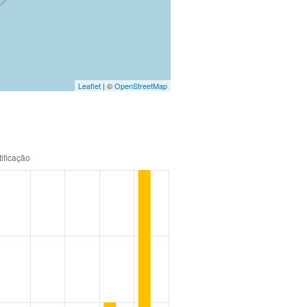
Leaflet
| ©
OpenStreetMap