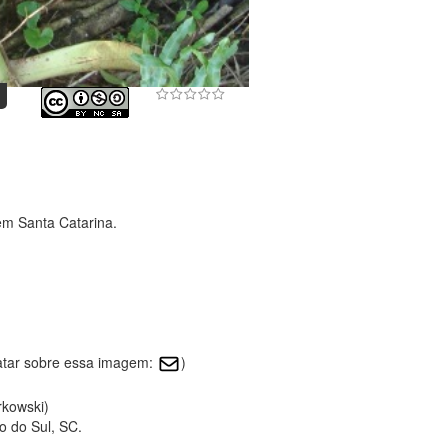
em Santa Catarina.
atar sobre essa imagem:
)
rkowski)
to do Sul, SC.