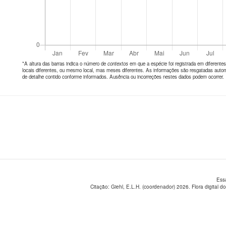
*A altura das barras indica o número de
contextos
em que a espécie foi registrada em diferen
locais diferentes, ou mesmo local, mas meses diferentes. As informações são resgatadas autom
de detalhe contido conforme informados. Ausência ou incorreções nestes dados podem ocorrer.
Ess
Citação: Giehl, E.L.H. (coordenador) 2026. Flora digital do