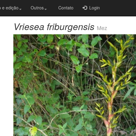
 e edição
Outros
Contato
Login
Vriesea friburgensis
Mez