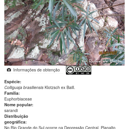
Informações de obtenção
Espécie:
Colliguaja brasiliensis
Klotzsch ex Baill.
Família:
Euphorbiaceae
Nome popular:
sarandi
Distribuição
geográfica:
No Rio Grande do Sul ocorre na Depressão Central, Planalto