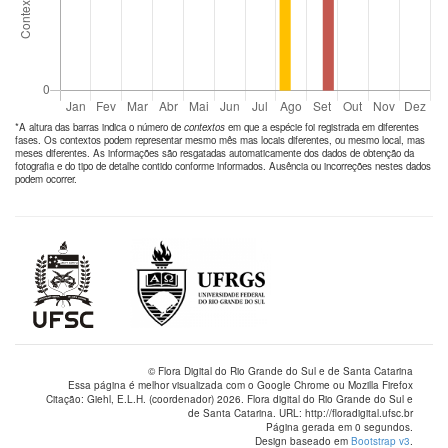
*A altura das barras indica o número de
contextos
em que a espécie foi registrada em diferentes
fases. Os contextos podem representar mesmo mês mas locais diferentes, ou mesmo local, mas
meses diferentes. As informações são resgatadas automaticamente dos dados de obtenção da
fotografia e do tipo de detalhe contido conforme informados. Ausência ou incorreções nestes dados
podem ocorrer.
© Flora Digital do Rio Grande do Sul e de Santa Catarina
Essa página é melhor visualizada com o Google Chrome ou Mozilla Firefox
Citação: Giehl, E.L.H. (coordenador) 2026. Flora digital do Rio Grande do Sul e
de Santa Catarina. URL: http://floradigital.ufsc.br
Página gerada em 0 segundos.
Design baseado em
Bootstrap v3
.