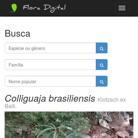
Flora Digital
Menu
Busca
Colliguaja brasiliensis
Klotzsch ex
Baill.