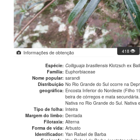
418
Informações de obtenção
Espécie:
Colliguaja brasiliensis
Klotzsch ex Bail
Família:
Euphorbiaceae
Nome popular:
sarandi
Distribuição
No Rio Grande do Sul ocorre na Depr
geográfica:
Encosta Inferior do Nordeste (Filho 1
beira de córregos e mata secundária.
Nativa no Rio Grande do Sul. Nativa 
Tipo de folha:
Inteira
Margem do limbo:
Dentada
Filotaxia:
Alterna
Forma de vida:
Arbusto
Identificador:
Yan Rafael de Barba