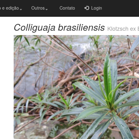
 e edição
Outros
Contato
Login
Colliguaja brasiliensis
Klotzsch ex B