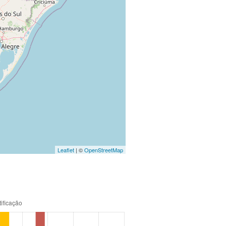
Leaflet
| ©
OpenStreetMap