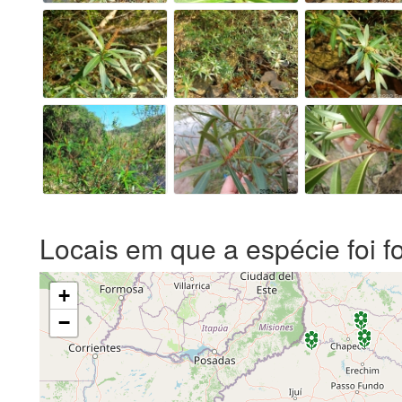
Locais em que a espécie foi f
+
−