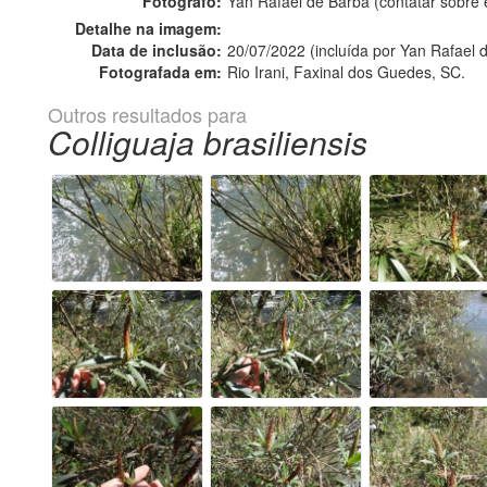
Fotógrafo:
Yan Rafael de Barba (contatar sobr
Detalhe na imagem:
Data de inclusão:
20/07/2022 (incluída por Yan Rafael 
Fotografada em:
Rio Irani, Faxinal dos Guedes, SC.
Outros resultados para
Colliguaja brasiliensis