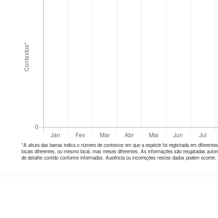
*A altura das barras indica o número de
contextos
em que a espécie foi registrada em diferen
locais diferentes, ou mesmo local, mas meses diferentes. As informações são resgatadas autom
de detalhe contido conforme informados. Ausência ou incorreções nestes dados podem ocorrer.