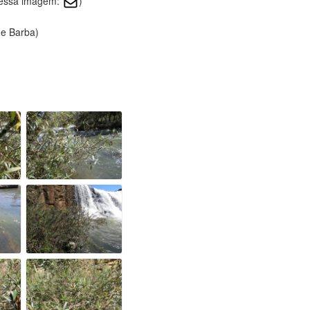
e essa imagem:
)
de Barba)