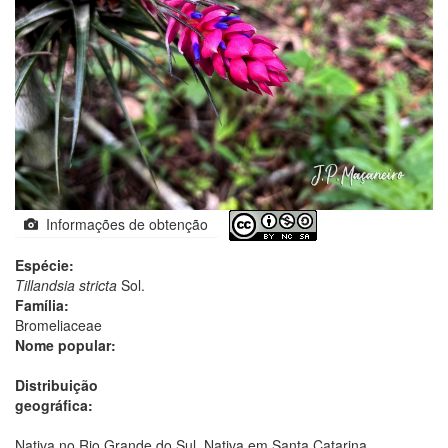
Informações de obtenção
Espécie:
Tillandsia stricta
Sol.
Família:
Bromeliaceae
Nome popular:
Distribuição
geográfica:
Nativa no Rio Grande do Sul. Nativa em Santa Catarina.