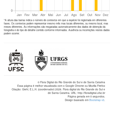
*A altura das barras indica o número de
contextos
em que a espécie foi registrada em diferentes
fases. Os contextos podem representar mesmo mês mas locais diferentes, ou mesmo local, mas
meses diferentes. As informações são resgatadas automaticamente dos dados de obtenção da
fotografia e do tipo de detalhe contido conforme informados. Ausência ou incorreções nestes dados
podem ocorrer.
© Flora Digital do Rio Grande do Sul e de Santa Catarina
Essa página é melhor visualizada com o Google Chrome ou Mozilla Firefox
Citação: Giehl, E.L.H. (coordenador) 2026. Flora digital do Rio Grande do Sul e
de Santa Catarina. URL: http://floradigital.ufsc.br
Página gerada em 0 segundos.
Design baseado em
Bootstrap v3
.