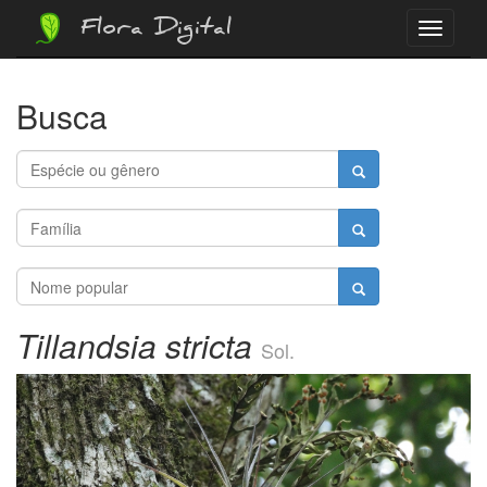
Flora Digital
Menu
Busca
Tillandsia stricta
Sol.