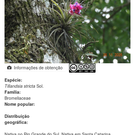
Informações de obtenção
Espécie:
Tillandsia stricta
Sol.
Família:
Bromeliaceae
Nome popular:
Distribuição
geográfica:
Nativa no Rio Grande do Sul. Nativa em Santa Catarina.