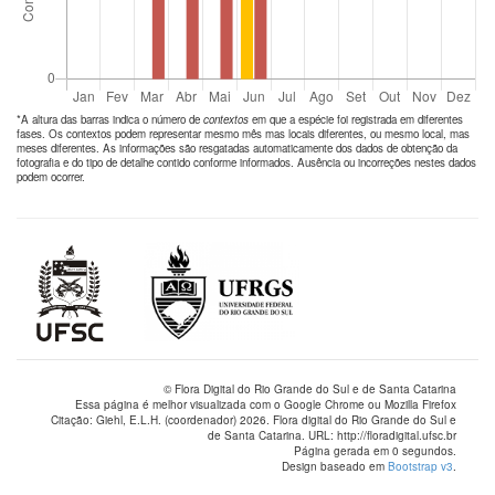
*A altura das barras indica o número de
contextos
em que a espécie foi registrada em diferentes
fases. Os contextos podem representar mesmo mês mas locais diferentes, ou mesmo local, mas
meses diferentes. As informações são resgatadas automaticamente dos dados de obtenção da
fotografia e do tipo de detalhe contido conforme informados. Ausência ou incorreções nestes dados
podem ocorrer.
© Flora Digital do Rio Grande do Sul e de Santa Catarina
Essa página é melhor visualizada com o Google Chrome ou Mozilla Firefox
Citação: Giehl, E.L.H. (coordenador) 2026. Flora digital do Rio Grande do Sul e
de Santa Catarina. URL: http://floradigital.ufsc.br
Página gerada em 0 segundos.
Design baseado em
Bootstrap v3
.