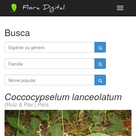
Flora Digital
Menu
Busca
Coccocypselum lanceolatum
(Ruiz & Pav.) Pers.