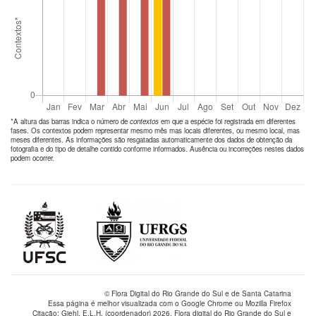
*A altura das barras indica o número de
contextos
em que a espécie foi registrada em diferentes
fases. Os contextos podem representar mesmo mês mas locais diferentes, ou mesmo local, mas
meses diferentes. As informações são resgatadas automaticamente dos dados de obtenção da
fotografia e do tipo de detalhe contido conforme informados. Ausência ou incorreções nestes dados
podem ocorrer.
© Flora Digital do Rio Grande do Sul e de Santa Catarina
Essa página é melhor visualizada com o Google Chrome ou Mozilla Firefox
Citação: Giehl, E.L.H. (coordenador) 2026. Flora digital do Rio Grande do Sul e