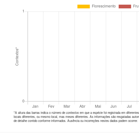
*A altura das barras indica o número de
contextos
em que a espécie foi registrada em diferen
locais diferentes, ou mesmo local, mas meses diferentes. As informações são resgatadas autom
de detalhe contido conforme informados. Ausência ou incorreções nestes dados podem ocorrer.