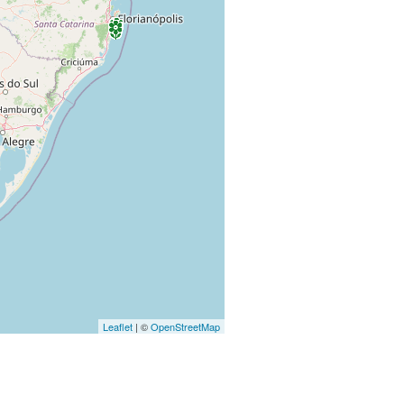
Leaflet
| ©
OpenStreetMap