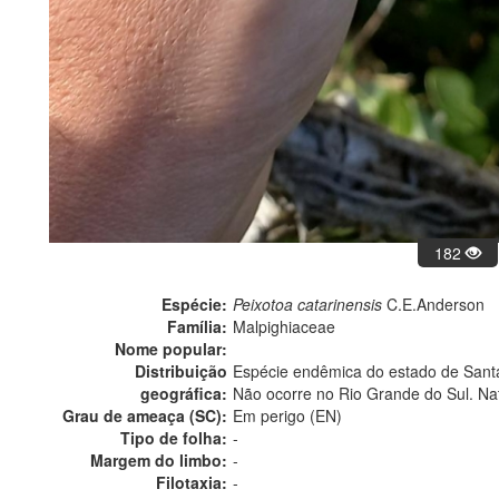
182
Espécie:
Peixotoa catarinensis
C.E.Anderson
Família:
Malpighiaceae
Nome popular:
Distribuição
Espécie endêmica do estado de Santa
geográfica:
Não ocorre no Rio Grande do Sul. Na
Grau de ameaça (SC):
Em perigo (EN)
Tipo de folha:
-
Margem do limbo:
-
Filotaxia:
-