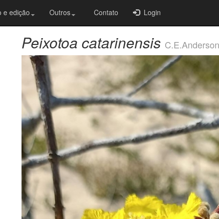
 e edição
Outros
Contato
Login
Peixotoa catarinensis
C.E.Anderso