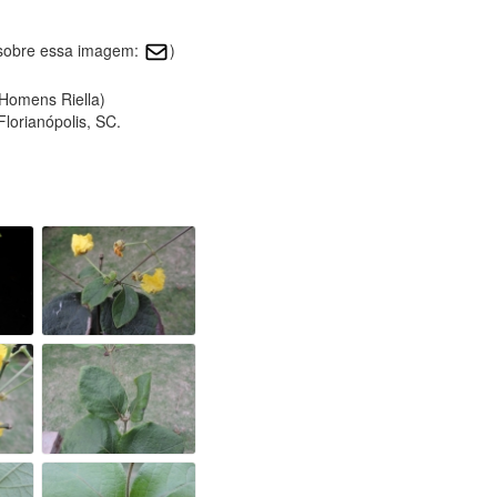
r sobre essa imagem:
)
 Homens Riella)
lorianópolis, SC.