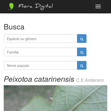
Flora Digital
Menu
Busca
Peixotoa catarinensis
C.E.Anderson