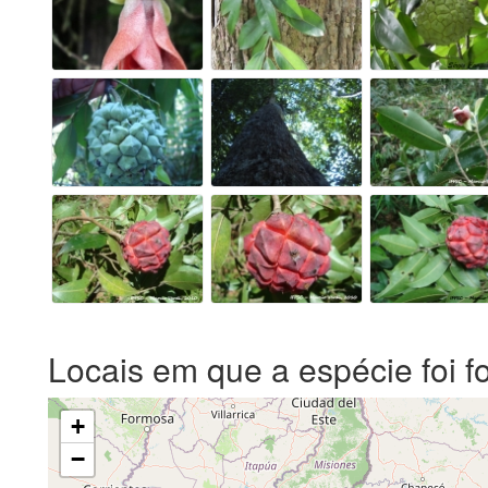
Locais em que a espécie foi f
+
−