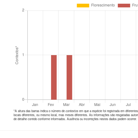
*A altura das barras indica o número de
contextos
em que a espécie foi registrada em diferen
locais diferentes, ou mesmo local, mas meses diferentes. As informações são resgatadas autom
de detalhe contido conforme informados. Ausência ou incorreções nestes dados podem ocorrer.