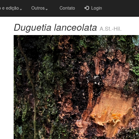
 e edição
Outros
Contato
Login
Duguetia lanceolata
A.St.-Hil.