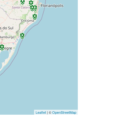
Leaflet
| ©
OpenStreetMap