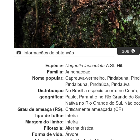
308
Informações de obtenção
Espécie:
Duguetia lanceolata
A.St.-Hil.
Família:
Annonaceae
Nome popular:
Capreuva-vermelho. Pindabuna, Pinda
Pindaibuna, Pindaúba, Pindaúva
Distribuição
No Brasil a espécie ocorre no Ceará,
geográfica:
Paulo, Paraná e no Rio Grande do Su
Nativa no Rio Grande do Sul. Não oc
Grau de ameaça (RS):
Criticamente ameaçada (CR)
Tipo de folha:
Inteira
Margem do limbo:
Inteira
Filotaxia:
Alterna dística
Forma de vida:
Árvore