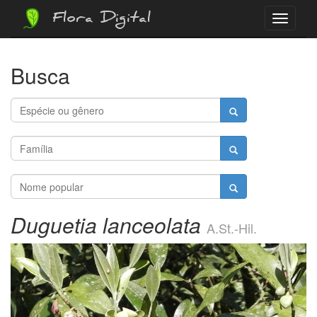
Flora Digital
Menu
Busca
Duguetia lanceolata
A.St.-Hil.