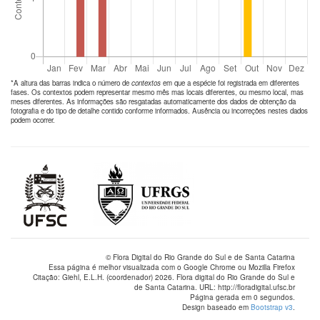
*A altura das barras indica o número de
contextos
em que a espécie foi registrada em diferentes
fases. Os contextos podem representar mesmo mês mas locais diferentes, ou mesmo local, mas
meses diferentes. As informações são resgatadas automaticamente dos dados de obtenção da
fotografia e do tipo de detalhe contido conforme informados. Ausência ou incorreções nestes dados
podem ocorrer.
© Flora Digital do Rio Grande do Sul e de Santa Catarina
Essa página é melhor visualizada com o Google Chrome ou Mozilla Firefox
Citação: Giehl, E.L.H. (coordenador) 2026. Flora digital do Rio Grande do Sul e
de Santa Catarina. URL: http://floradigital.ufsc.br
Página gerada em 0 segundos.
Design baseado em
Bootstrap v3
.