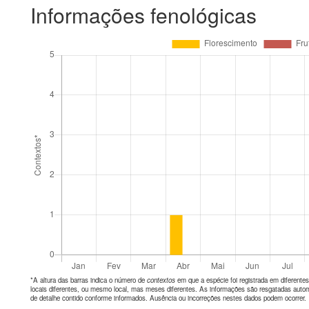
Informações fenológicas
*A altura das barras indica o número de
contextos
em que a espécie foi registrada em diferen
locais diferentes, ou mesmo local, mas meses diferentes. As informações são resgatadas autom
de detalhe contido conforme informados. Ausência ou incorreções nestes dados podem ocorrer.