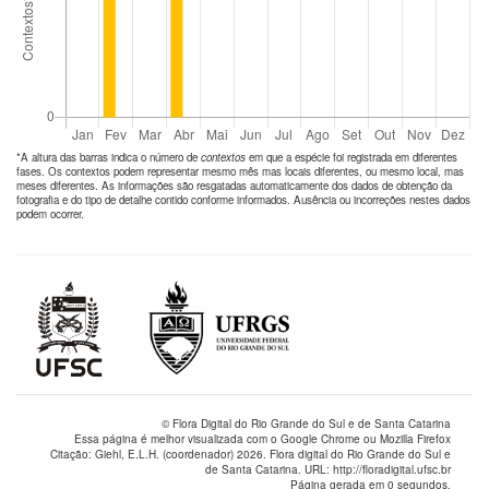
*A altura das barras indica o número de
contextos
em que a espécie foi registrada em diferentes
fases. Os contextos podem representar mesmo mês mas locais diferentes, ou mesmo local, mas
meses diferentes. As informações são resgatadas automaticamente dos dados de obtenção da
fotografia e do tipo de detalhe contido conforme informados. Ausência ou incorreções nestes dados
podem ocorrer.
© Flora Digital do Rio Grande do Sul e de Santa Catarina
Essa página é melhor visualizada com o Google Chrome ou Mozilla Firefox
Citação: Giehl, E.L.H. (coordenador) 2026. Flora digital do Rio Grande do Sul e
de Santa Catarina. URL: http://floradigital.ufsc.br
Página gerada em 0 segundos.