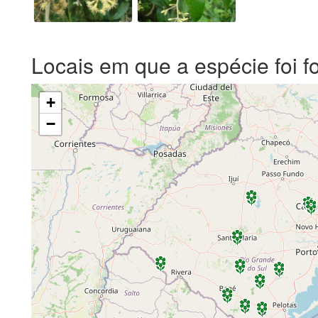
Locais em que a espécie foi f
+
−