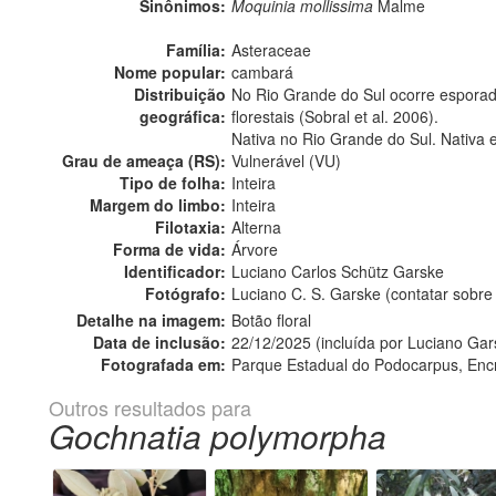
Sinônimos:
Moquinia mollissima
Malme
Família:
Asteraceae
Nome popular:
cambará
Distribuição
No Rio Grande do Sul ocorre espora
geográfica:
florestais (Sobral et al. 2006).
Nativa no Rio Grande do Sul. Nativa 
Grau de ameaça (RS):
Vulnerável (VU)
Tipo de folha:
Inteira
Margem do limbo:
Inteira
Filotaxia:
Alterna
Forma de vida:
Árvore
Identificador:
Luciano Carlos Schütz Garske
Fotógrafo:
Luciano C. S. Garske (contatar sobr
Detalhe na imagem:
Botão floral
Data de inclusão:
22/12/2025 (incluída por Luciano Gar
Fotografada em:
Parque Estadual do Podocarpus, Encr
Outros resultados para
Gochnatia polymorpha