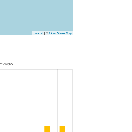
Leaflet
| ©
OpenStreetMap