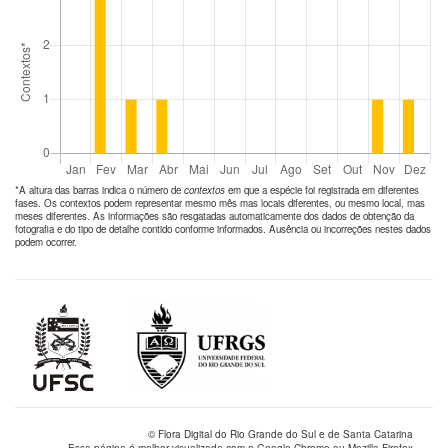
*A altura das barras indica o número de
contextos
em que a espécie foi registrada em diferentes
fases. Os contextos podem representar mesmo mês mas locais diferentes, ou mesmo local, mas
meses diferentes. As informações são resgatadas automaticamente dos dados de obtenção da
fotografia e do tipo de detalhe contido conforme informados. Ausência ou incorreções nestes dados
podem ocorrer.
© Flora Digital do Rio Grande do Sul e de Santa Catarina
Essa página é melhor visualizada com o Google Chrome ou Mozilla Firefox