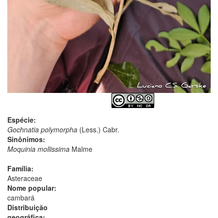
Espécie:
Gochnatia polymorpha
(Less.) Cabr.
Sinônimos:
Moquinia mollissima
Malme
Família:
Asteraceae
Nome popular:
cambará
Distribuição
geográfica: