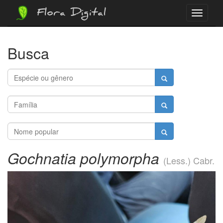
Flora Digital
Menu
Busca
Gochnatia polymorpha
(Less.) Cabr.