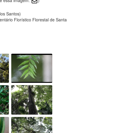
bre essa imagem:
)
 dos Santos)
tário Florístico Florestal de Santa