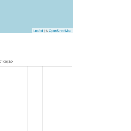
Leaflet
| ©
OpenStreetMap