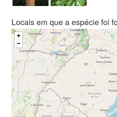
Locais em que a espécie foi f
+
−