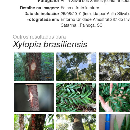
Fotógrafo:
Anita Stival dos Santos (contatar so
Detalhe na imagem:
Folha e fruto imaturo
Data de inclusão:
25/08/2010 (incluída por Anita Stival
Fotografada em:
Entorno Unidade Amostral 287 do Inven
Catarina., Palhoça, SC.
Outros resultados para
Xylopia brasiliensis