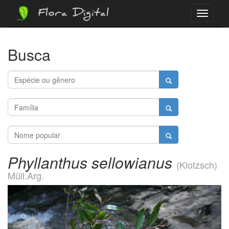
Flora Digital
Menu
Busca
Phyllanthus sellowianus
(Klotzsch)
Müll.Arg.