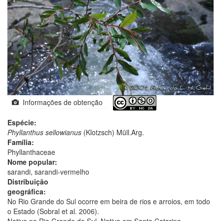
Informações de obtenção
Espécie:
Phyllanthus sellowianus
(Klotzsch) Müll.Arg.
Família:
Phyllanthaceae
Nome popular:
sarandi, sarandi-vermelho
Distribuição
geográfica:
No Rio Grande do Sul ocorre em beira de rios e arroios, em todo
o Estado (Sobral et al. 2006).
Nativa no Rio Grande do Sul. Nativa em Santa Catarina.