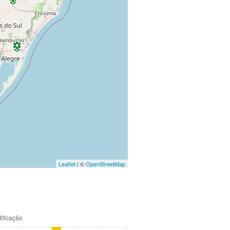
Leaflet
| ©
OpenStreetMap