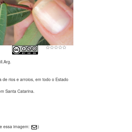
l.Arg.
 de rios e arroios, em todo o Estado
em Santa Catarina.
bre essa imagem:
)