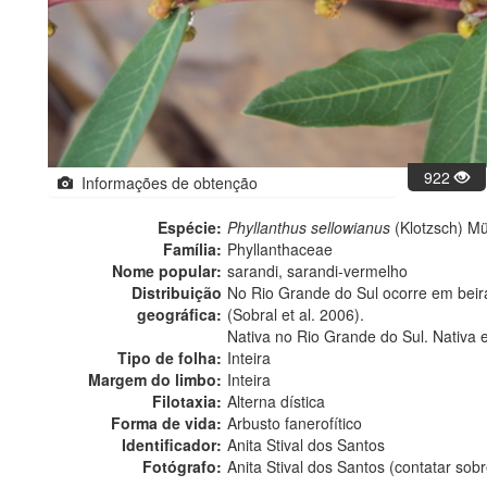
922
Informações de obtenção
Espécie:
Phyllanthus sellowianus
(Klotzsch) Mül
Família:
Phyllanthaceae
Nome popular:
sarandi, sarandi-vermelho
Distribuição
No Rio Grande do Sul ocorre em beira
geográfica:
(Sobral et al. 2006).
Nativa no Rio Grande do Sul. Nativa 
Tipo de folha:
Inteira
Margem do limbo:
Inteira
Filotaxia:
Alterna dística
Forma de vida:
Arbusto fanerofítico
Identificador:
Anita Stival dos Santos
Fotógrafo:
Anita Stival dos Santos (contatar so