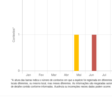
*A altura das barras indica o número de
contextos
em que a espécie foi registrada em diferen
locais diferentes, ou mesmo local, mas meses diferentes. As informações são resgatadas autom
de detalhe contido conforme informados. Ausência ou incorreções nestes dados podem ocorrer.