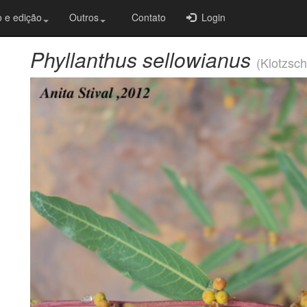
 e edição
Outros
Contato
Login
Phyllanthus sellowianus
(Klotzsch