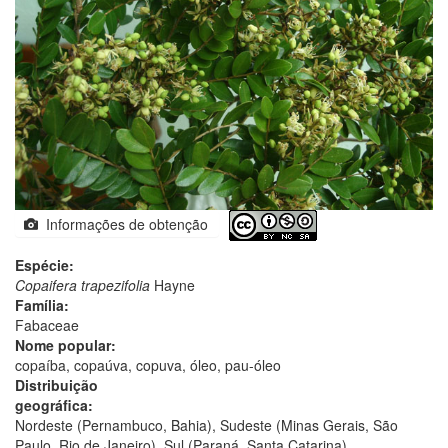
Informações de obtenção
Espécie:
Copaifera trapezifolia
Hayne
Família:
Fabaceae
Nome popular:
copaíba, copaúva, copuva, óleo, pau-óleo
Distribuição
geográfica:
Nordeste (Pernambuco, Bahia), Sudeste (Minas Gerais, São
Paulo, Rio de Janeiro), Sul (Paraná, Santa Catarina)