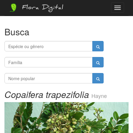
Flora Digital
Menu
Busca
Copaifera trapezifolia
Hayne