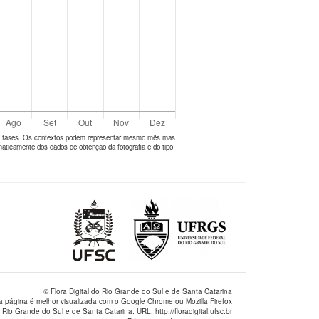
tes fases. Os contextos podem representar mesmo mês mas
aticamente dos dados de obtenção da fotografia e do tipo
© Flora Digital do Rio Grande do Sul e de Santa Catarina
a página é melhor visualizada com o Google Chrome ou Mozilla Firefox
 Rio Grande do Sul e de Santa Catarina. URL: http://floradigital.ufsc.br