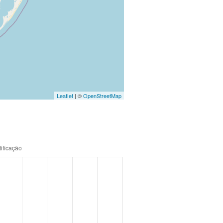
Leaflet
| ©
OpenStreetMap