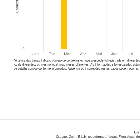
*A altura das barras indica o número de
contextos
em que a espécie foi registrada em diferen
locais diferentes, ou mesmo local, mas meses diferentes. As informações são resgatadas autom
de detalhe contido conforme informados. Ausência ou incorreções nestes dados podem ocorrer.
Ess
Citação: Giehl, E.L.H. (coordenador) 2026. Flora digital do