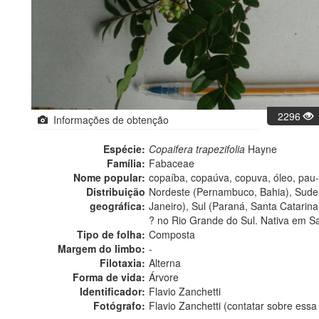
2296
Informações de obtenção
Espécie:
Copaifera trapezifolia
Hayne
Família:
Fabaceae
Nome popular:
copaíba, copaúva, copuva, óleo, pau
Distribuição
Nordeste (Pernambuco, Bahia), Sudes
geográfica:
Janeiro), Sul (Paraná, Santa Catarina
? no Rio Grande do Sul. Nativa em Sa
Tipo de folha:
Composta
Margem do limbo:
-
Filotaxia:
Alterna
Forma de vida:
Árvore
Identificador:
Flavio Zanchetti
Fotógrafo:
Flavio Zanchetti (contatar sobre es