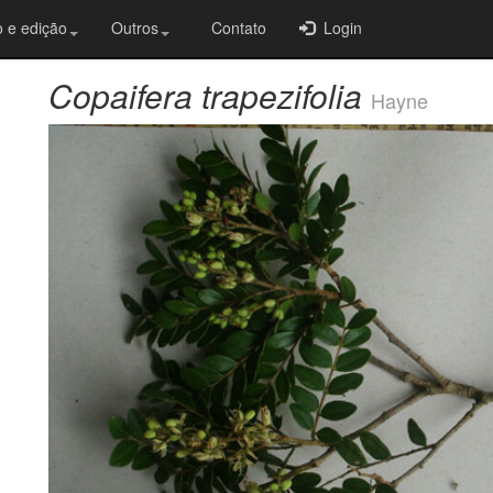
 e edição
Outros
Contato
Login
Copaifera trapezifolia
Hayne