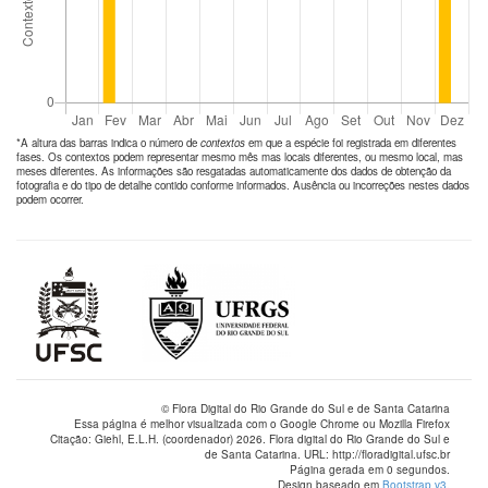
*A altura das barras indica o número de
contextos
em que a espécie foi registrada em diferentes
fases. Os contextos podem representar mesmo mês mas locais diferentes, ou mesmo local, mas
meses diferentes. As informações são resgatadas automaticamente dos dados de obtenção da
fotografia e do tipo de detalhe contido conforme informados. Ausência ou incorreções nestes dados
podem ocorrer.
© Flora Digital do Rio Grande do Sul e de Santa Catarina
Essa página é melhor visualizada com o Google Chrome ou Mozilla Firefox
Citação: Giehl, E.L.H. (coordenador) 2026. Flora digital do Rio Grande do Sul e
de Santa Catarina. URL: http://floradigital.ufsc.br
Página gerada em 0 segundos.
Design baseado em
Bootstrap v3
.