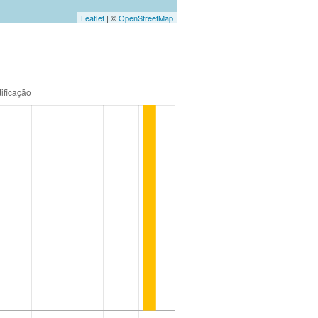
Leaflet
| ©
OpenStreetMap