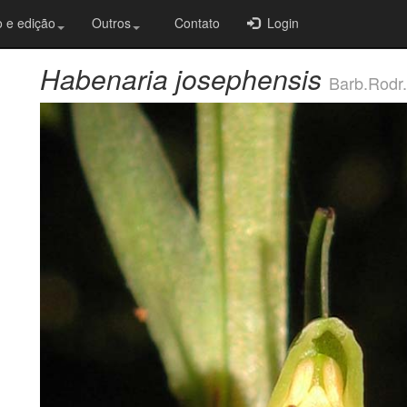
 e edição
Outros
Contato
Login
Habenaria josephensis
Barb.Rodr.