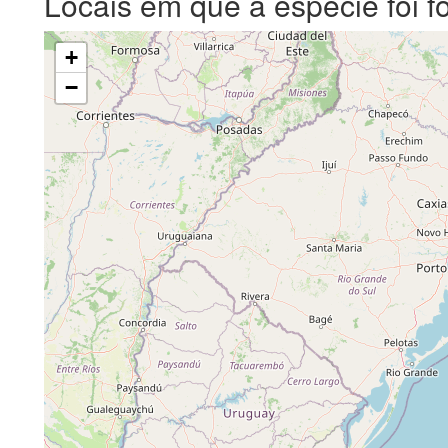
Locais em que a espécie foi f
+
−