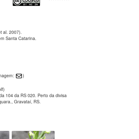
t al. 2007).
em Santa Catarina.
 imagem:
)
lf)
ada 104 da RS 020. Perto da divisa
quara., Gravataí, RS.