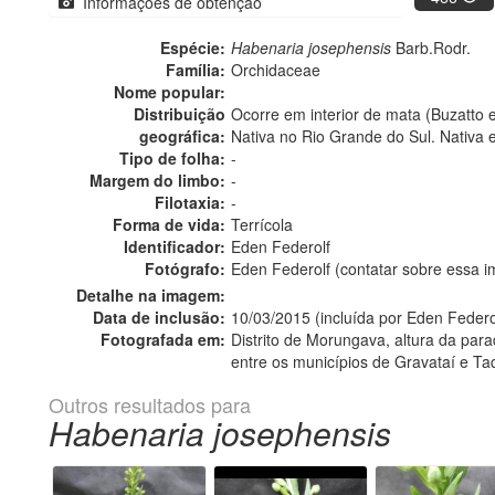
Informações de obtenção
Espécie:
Habenaria josephensis
Barb.Rodr.
Família:
Orchidaceae
Nome popular:
Distribuição
Ocorre em interior de mata (Buzatto e
geográfica:
Nativa no Rio Grande do Sul. Nativa 
Tipo de folha:
-
Margem do limbo:
-
Filotaxia:
-
Forma de vida:
Terrícola
Identificador:
Eden Federolf
Fotógrafo:
Eden Federolf (contatar sobre essa
Detalhe na imagem:
Data de inclusão:
10/03/2015 (incluída por Eden Federo
Fotografada em:
Distrito de Morungava, altura da par
entre os municípios de Gravataí e Ta
Outros resultados para
Habenaria josephensis