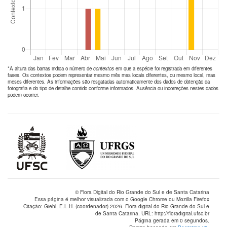
*A altura das barras indica o número de
contextos
em que a espécie foi registrada em diferentes
fases. Os contextos podem representar mesmo mês mas locais diferentes, ou mesmo local, mas
meses diferentes. As informações são resgatadas automaticamente dos dados de obtenção da
fotografia e do tipo de detalhe contido conforme informados. Ausência ou incorreções nestes dados
podem ocorrer.
© Flora Digital do Rio Grande do Sul e de Santa Catarina
Essa página é melhor visualizada com o Google Chrome ou Mozilla Firefox
Citação: Giehl, E.L.H. (coordenador) 2026. Flora digital do Rio Grande do Sul e
de Santa Catarina. URL: http://floradigital.ufsc.br
Página gerada em 0 segundos.