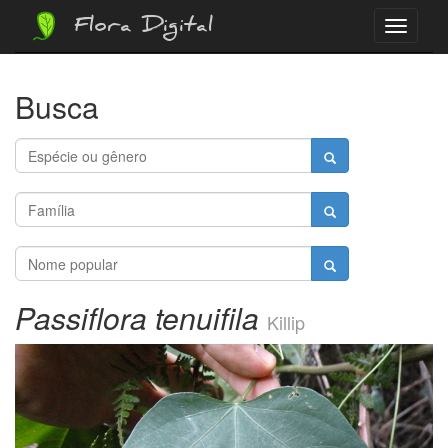
Flora Digital
Menu
Busca
Passiflora tenuifila
Killip