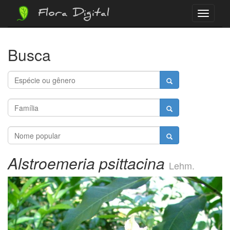
Flora Digital
Menu
Busca
Alstroemeria psittacina
Lehm.