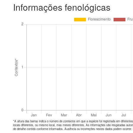
Informações fenológicas
*A altura das barras indica o número de
contextos
em que a espécie foi registrada em diferen
locais diferentes, ou mesmo local, mas meses diferentes. As informações são resgatadas autom
de detalhe contido conforme informados. Ausência ou incorreções nestes dados podem ocorrer.