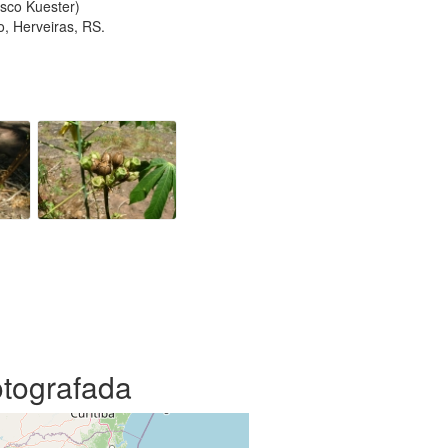
isco Kuester)
o, Herveiras, RS.
otografada