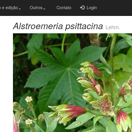
 e edição
Outros
Contato
Login
Alstroemeria psittacina
Lehm.