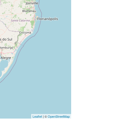
Leaflet
| ©
OpenStreetMap