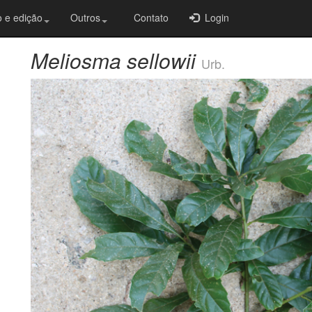
 e edição
Outros
Contato
Login
Meliosma sellowii
Urb.