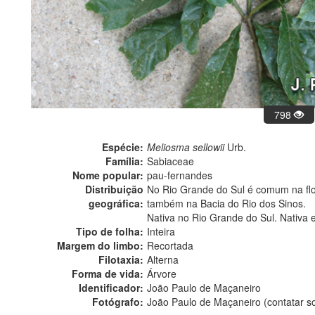
798
Espécie:
Meliosma sellowii
Urb.
Família:
Sabiaceae
Nome popular:
pau-fernandes
Distribuição
No Rio Grande do Sul é comum na flore
geográfica:
também na Bacia do Rio dos Sinos.
Nativa no Rio Grande do Sul. Nativa 
Tipo de folha:
Inteira
Margem do limbo:
Recortada
Filotaxia:
Alterna
Forma de vida:
Árvore
Identificador:
João Paulo de Maçaneiro
Fotógrafo:
João Paulo de Maçaneiro (contatar 