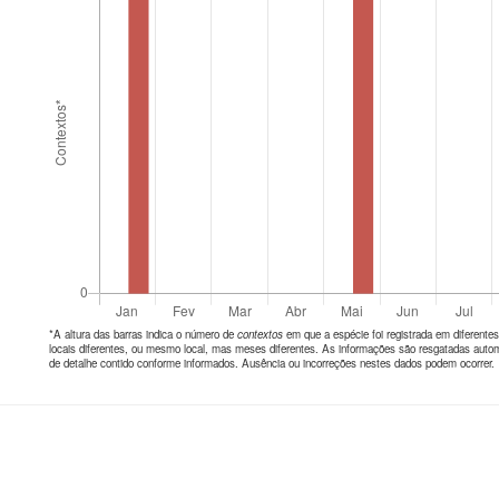
*A altura das barras indica o número de
contextos
em que a espécie foi registrada em diferen
locais diferentes, ou mesmo local, mas meses diferentes. As informações são resgatadas autom
de detalhe contido conforme informados. Ausência ou incorreções nestes dados podem ocorrer.