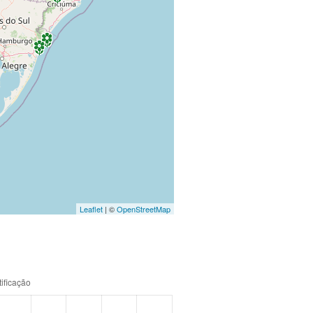
Leaflet
| ©
OpenStreetMap