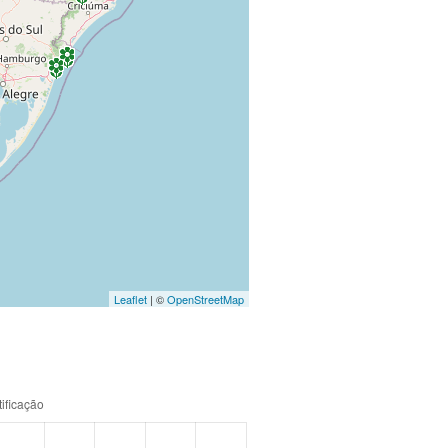
Leaflet
| ©
OpenStreetMap