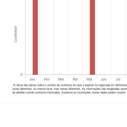
*A altura das barras indica o número de
contextos
em que a espécie foi registrada em diferen
locais diferentes, ou mesmo local, mas meses diferentes. As informações são resgatadas autom
de detalhe contido conforme informados. Ausência ou incorreções nestes dados podem ocorrer.