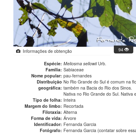
94
Informações de obtenção
Espécie:
Meliosma sellowii
Urb.
Família:
Sabiaceae
Nome popular:
pau-fernandes
Distribuição
No Rio Grande do Sul é comum na flore
geográfica:
também na Bacia do Rio dos Sinos.
Nativa no Rio Grande do Sul. Nativa 
Tipo de folha:
Inteira
Margem do limbo:
Recortada
Filotaxia:
Alterna
Forma de vida:
Árvore
Identificador:
Fernanda Garcia
Fotógrafo:
Fernanda Garcia (contatar sobre es