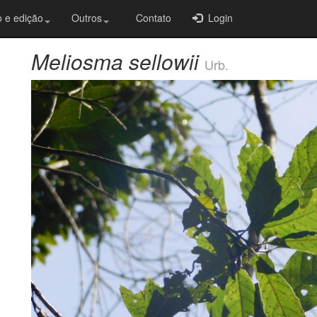
 e edição
Outros
Contato
Login
Meliosma sellowii
Urb.