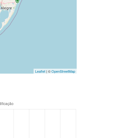
Leaflet
| ©
OpenStreetMap