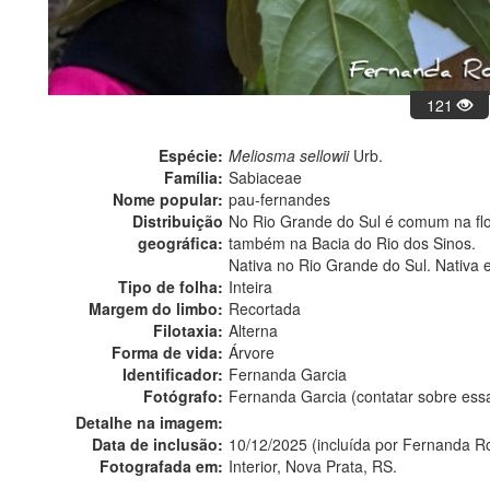
121
Espécie:
Meliosma sellowii
Urb.
Família:
Sabiaceae
Nome popular:
pau-fernandes
Distribuição
No Rio Grande do Sul é comum na flore
geográfica:
também na Bacia do Rio dos Sinos.
Nativa no Rio Grande do Sul. Nativa 
Tipo de folha:
Inteira
Margem do limbo:
Recortada
Filotaxia:
Alterna
Forma de vida:
Árvore
Identificador:
Fernanda Garcia
Fotógrafo:
Fernanda Garcia (contatar sobre es
Detalhe na imagem:
Data de inclusão:
10/12/2025 (incluída por Fernanda R
Fotografada em:
Interior, Nova Prata, RS.