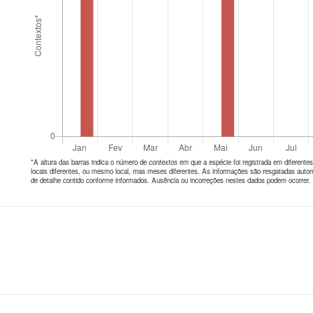
*A altura das barras indica o número de
contextos
em que a espécie foi registrada em diferen
locais diferentes, ou mesmo local, mas meses diferentes. As informações são resgatadas autom
de detalhe contido conforme informados. Ausência ou incorreções nestes dados podem ocorrer.