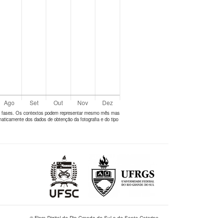
tes fases. Os contextos podem representar mesmo mês mas
aticamente dos dados de obtenção da fotografia e do tipo
© Flora Digital do Rio Grande do Sul e de Santa Catarina