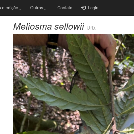
 e edição
Outros
Contato
Login
Meliosma sellowii
Urb.