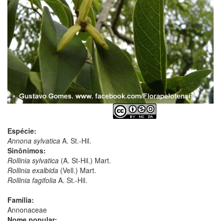
Espécie:
Annona sylvatica
A. St.-Hil.
Sinônimos:
Rollinia sylvatica
(A. St-Hil.) Mart.
Rollinia exalbida
(Vell.) Mart.
Rollinia fagifolia
A. St.-Hil.
Família:
Annonaceae
Nome popular: