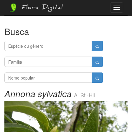
Flora Digital
Menu
Busca
Annona sylvatica
A. St.-Hil.