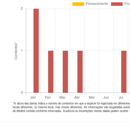
*A altura das barras indica o número de
contextos
em que a espécie foi registrada em diferen
locais diferentes, ou mesmo local, mas meses diferentes. As informações são resgatadas autom
de detalhe contido conforme informados. Ausência ou incorreções nestes dados podem ocorrer.