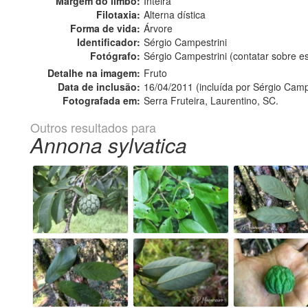
Margem do limbo:
Inteira
Filotaxia:
Alterna dística
Forma de vida:
Árvore
Identificador:
Sérgio Campestrini
Fotógrafo:
Sérgio Campestrini (contatar sobre 
Detalhe na imagem:
Fruto
Data de inclusão:
16/04/2011 (incluída por Sérgio Camp
Fotografada em:
Serra Fruteira, Laurentino, SC.
Outros resultados para
Annona sylvatica