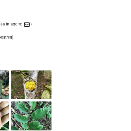
essa imagem:
)
estrini)