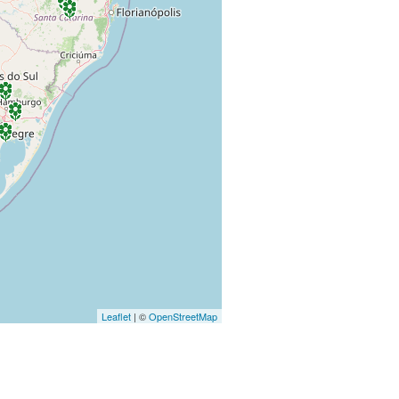
Leaflet
| ©
OpenStreetMap