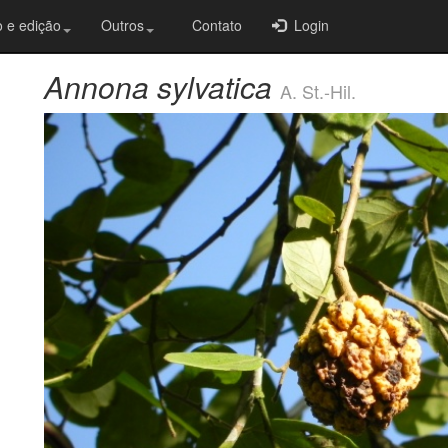
 e edição
Outros
Contato
Login
Annona sylvatica
A. St.-Hil.