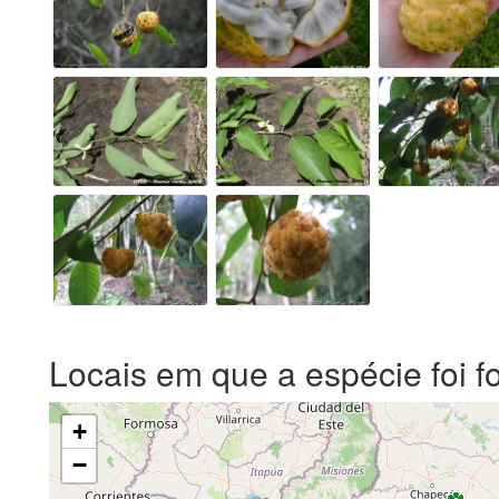
Locais em que a espécie foi f
+
−