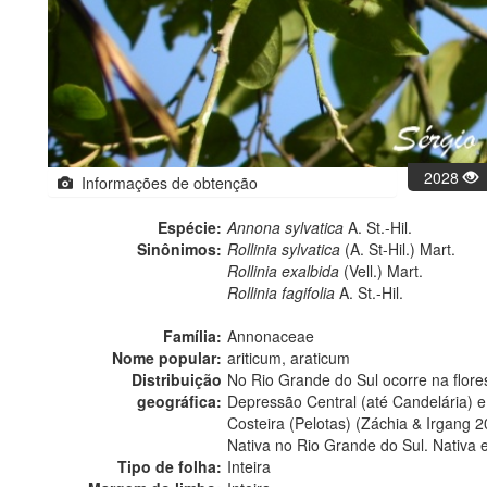
2028
Informações de obtenção
Espécie:
Annona sylvatica
A. St.-Hil.
Sinônimos:
Rollinia sylvatica
(A. St-Hil.) Mart.
Rollinia exalbida
(Vell.) Mart.
Rollinia fagifolia
A. St.-Hil.
Família:
Annonaceae
Nome popular:
ariticum, araticum
Distribuição
No Rio Grande do Sul ocorre na flores
geográfica:
Depressão Central (até Candelária) e
Costeira (Pelotas) (Záchia & Irgang 2
Nativa no Rio Grande do Sul. Nativa 
Tipo de folha:
Inteira