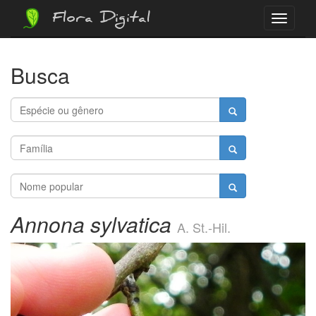
Flora Digital
Menu
Busca
Annona sylvatica
A. St.-Hil.