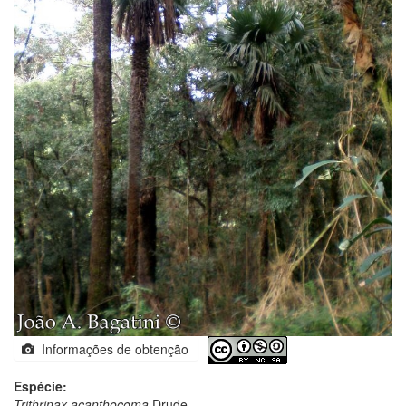
Informações de obtenção
Espécie:
Trithrinax acanthocoma
Drude