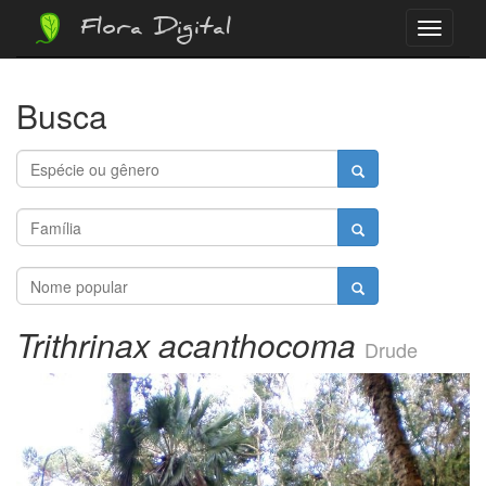
Flora Digital
Menu
Busca
Trithrinax acanthocoma
Drude