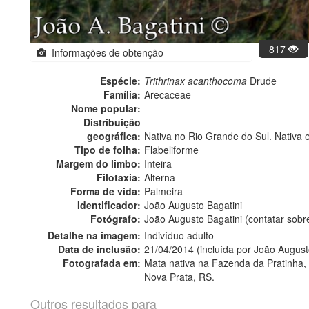
817
Informações de obtenção
Espécie:
Trithrinax acanthocoma
Drude
Família:
Arecaceae
Nome popular:
Distribuição
geográfica:
Nativa no Rio Grande do Sul. Nativa 
Tipo de folha:
Flabeliforme
Margem do limbo:
Inteira
Filotaxia:
Alterna
Forma de vida:
Palmeira
Identificador:
João Augusto Bagatini
Fotógrafo:
João Augusto Bagatini (contatar sob
Detalhe na imagem:
Indivíduo adulto
Data de inclusão:
21/04/2014 (incluída por João August
Fotografada em:
Mata nativa na Fazenda da Pratinha,
Nova Prata, RS.
Outros resultados para