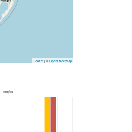
Leaflet
| ©
OpenStreetMap