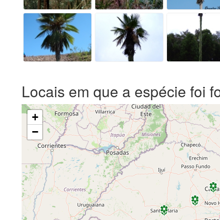
Locais em que a espécie foi f
+
−