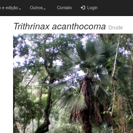
 e edição
Outros
Contato
Login
Trithrinax acanthocoma
Drude