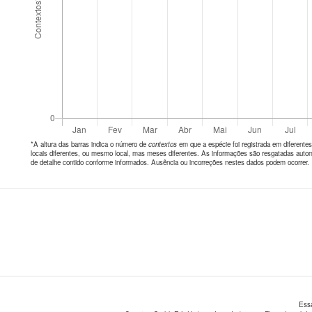
*A altura das barras indica o número de
contextos
em que a espécie foi registrada em diferen
locais diferentes, ou mesmo local, mas meses diferentes. As informações são resgatadas autom
de detalhe contido conforme informados. Ausência ou incorreções nestes dados podem ocorrer.
Ess