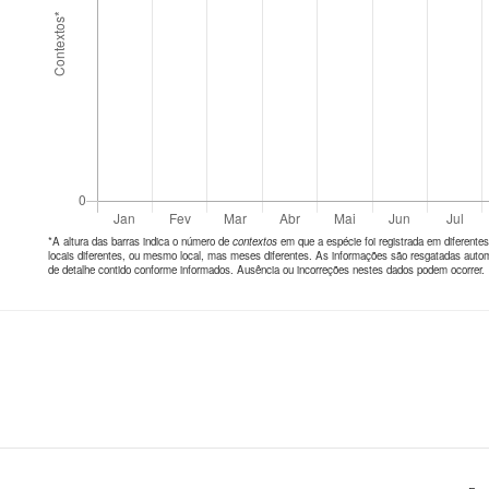
*A altura das barras indica o número de
contextos
em que a espécie foi registrada em diferen
locais diferentes, ou mesmo local, mas meses diferentes. As informações são resgatadas autom
de detalhe contido conforme informados. Ausência ou incorreções nestes dados podem ocorrer.