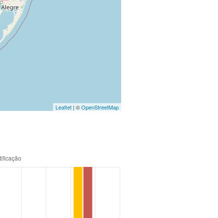
Leaflet
| ©
OpenStreetMap