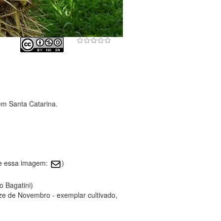
em Santa Catarina.
re essa imagem:
)
o Bagatini)
nze de Novembro - exemplar cultivado,