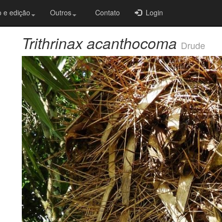
 e edição
Outros
Contato
Login
Trithrinax acanthocoma
Drude