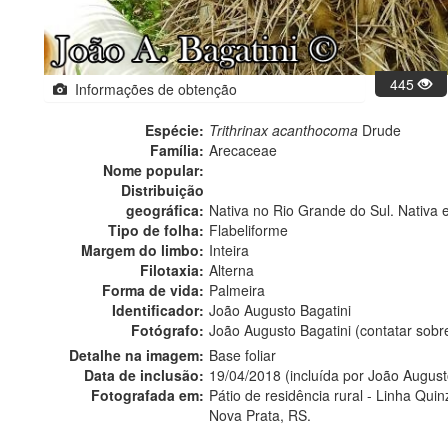
445
Informações de obtenção
Espécie:
Trithrinax acanthocoma
Drude
Família:
Arecaceae
Nome popular:
Distribuição
geográfica:
Nativa no Rio Grande do Sul. Nativa 
Tipo de folha:
Flabeliforme
Margem do limbo:
Inteira
Filotaxia:
Alterna
Forma de vida:
Palmeira
Identificador:
João Augusto Bagatini
Fotógrafo:
João Augusto Bagatini (contatar sob
Detalhe na imagem:
Base foliar
Data de inclusão:
19/04/2018 (incluída por João August
Fotografada em:
Pátio de residência rural - Linha Qui
Nova Prata, RS.