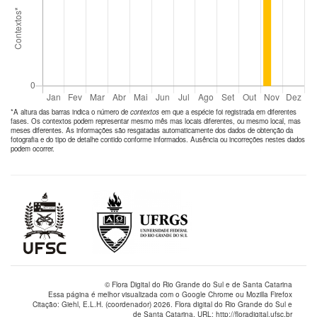
*A altura das barras indica o número de
contextos
em que a espécie foi registrada em diferentes
fases. Os contextos podem representar mesmo mês mas locais diferentes, ou mesmo local, mas
meses diferentes. As informações são resgatadas automaticamente dos dados de obtenção da
fotografia e do tipo de detalhe contido conforme informados. Ausência ou incorreções nestes dados
podem ocorrer.
© Flora Digital do Rio Grande do Sul e de Santa Catarina
Essa página é melhor visualizada com o Google Chrome ou Mozilla Firefox
Citação: Giehl, E.L.H. (coordenador) 2026. Flora digital do Rio Grande do Sul e
de Santa Catarina. URL: http://floradigital.ufsc.br