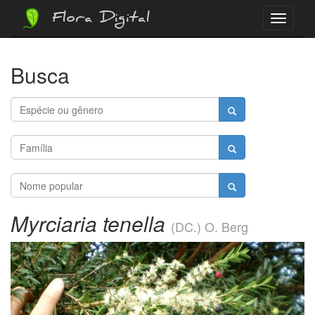
Flora Digital
Menu
Busca
Myrciaria tenella
(DC.) O. Berg