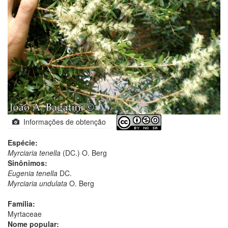
Informações de obtenção
Espécie:
Myrciaria tenella
(DC.) O. Berg
Sinônimos:
Eugenia tenella
DC.
Myrciaria undulata
O. Berg
Família:
Myrtaceae
Nome popular: