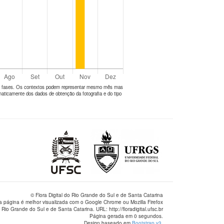
tes fases. Os contextos podem representar mesmo mês mas
aticamente dos dados de obtenção da fotografia e do tipo
© Flora Digital do Rio Grande do Sul e de Santa Catarina
a página é melhor visualizada com o Google Chrome ou Mozilla Firefox
 Rio Grande do Sul e de Santa Catarina. URL: http://floradigital.ufsc.br
Página gerada em 0 segundos.
Design baseado em
Bootstrap v3
.