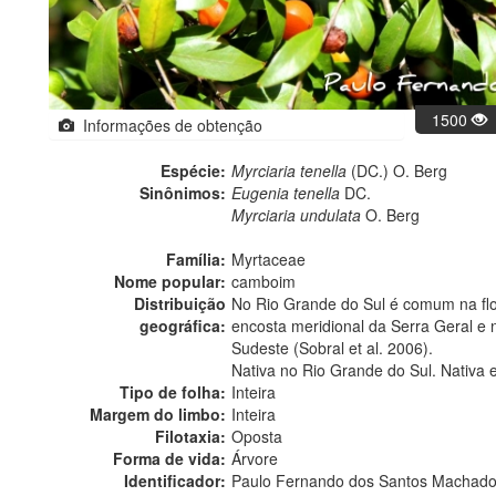
1500
Informações de obtenção
Espécie:
Myrciaria tenella
(DC.) O. Berg
Sinônimos:
Eugenia tenella
DC.
Myrciaria undulata
O. Berg
Família:
Myrtaceae
Nome popular:
camboim
Distribuição
No Rio Grande do Sul é comum na flor
geográfica:
encosta meridional da Serra Geral e 
Sudeste (Sobral et al. 2006).
Nativa no Rio Grande do Sul. Nativa 
Tipo de folha:
Inteira
Margem do limbo:
Inteira
Filotaxia:
Oposta
Forma de vida:
Árvore
Identificador:
Paulo Fernando dos Santos Machad