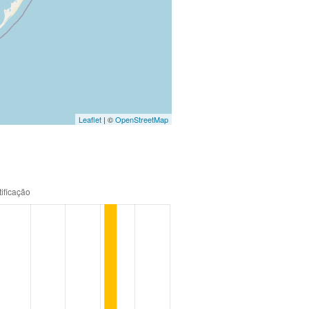
Leaflet
| ©
OpenStreetMap