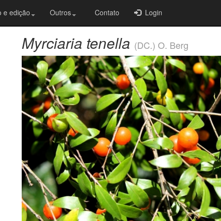
 e edição
Outros
Contato
Login
Myrciaria tenella
(DC.) O. Berg