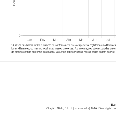
*A altura das barras indica o número de
contextos
em que a espécie foi registrada em diferen
locais diferentes, ou mesmo local, mas meses diferentes. As informações são resgatadas autom
de detalhe contido conforme informados. Ausência ou incorreções nestes dados podem ocorrer.
Ess
Citação: Giehl, E.L.H. (coordenador) 2026. Flora digital do