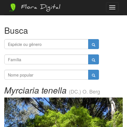
Flora Digital
Menu
Busca
Myrciaria tenella
(DC.) O. Berg