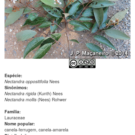
Espécie:
Nectandra oppositifolia
Nees
Sinônimos:
Nectandra rigida
(Kunth) Nees
Nectandra mollis
(Nees) Rohwer
Família:
Lauraceae
Nome popular:
canela-ferrugem, canela-amarela