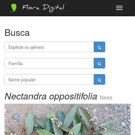
Flora Digital
Menu
Busca
Nectandra oppositifolia
Nees