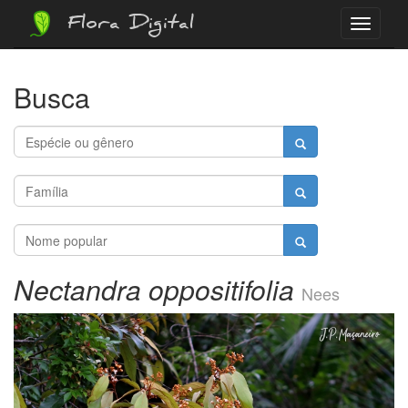
Flora Digital
Menu
Busca
Nectandra oppositifolia
Nees