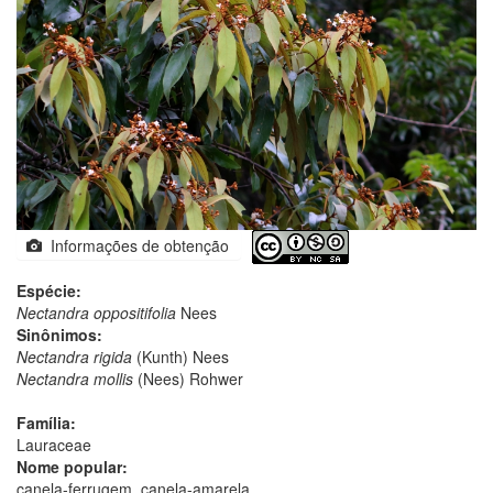
Informações de obtenção
Espécie:
Nectandra oppositifolia
Nees
Sinônimos:
Nectandra rigida
(Kunth) Nees
Nectandra mollis
(Nees) Rohwer
Família:
Lauraceae
Nome popular:
canela-ferrugem, canela-amarela