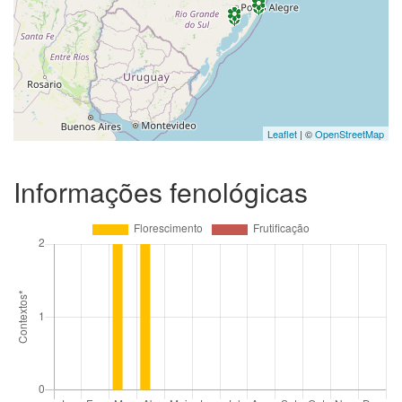
Leaflet
| ©
OpenStreetMap
Informações fenológicas