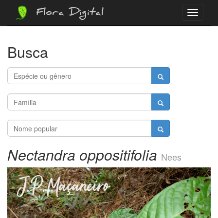
Flora Digital
Menu
Busca
Nectandra oppositifolia
Nees