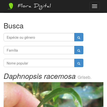
Flora Digital
Menu
Busca
Daphnopsis racemosa
Griseb.