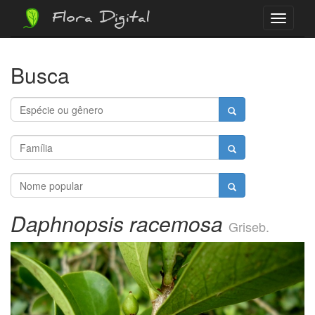
Flora Digital
Menu
Busca
Daphnopsis racemosa
Griseb.