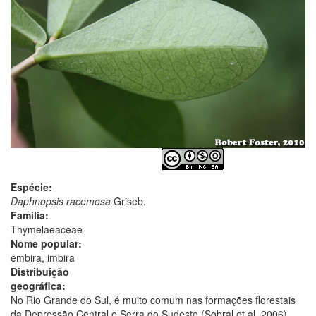
Espécie:
Daphnopsis racemosa
Griseb.
Família:
Thymelaeaceae
Nome popular:
embira, imbira
Distribuição
geográfica:
No Rio Grande do Sul, é muito comum nas formações florestais
da Depressão Central e Serra do Sudeste (Sobral et al. 2006)