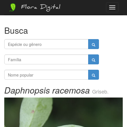
Flora Digital
Menu
Busca
Daphnopsis racemosa
Griseb.