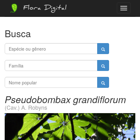
Flora Digital
Menu
Busca
Pseudobombax grandiflorum
(Cav.) A. Robyns