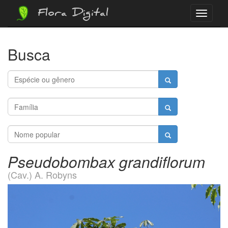
Flora Digital
Menu
Busca
Pseudobombax grandiflorum
(Cav.) A. Robyns