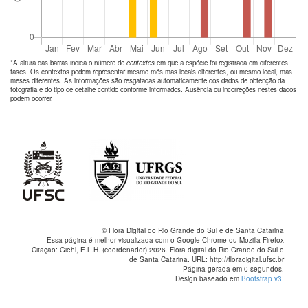
*A altura das barras indica o número de
contextos
em que a espécie foi registrada em diferentes
fases. Os contextos podem representar mesmo mês mas locais diferentes, ou mesmo local, mas
meses diferentes. As informações são resgatadas automaticamente dos dados de obtenção da
fotografia e do tipo de detalhe contido conforme informados. Ausência ou incorreções nestes dados
podem ocorrer.
© Flora Digital do Rio Grande do Sul e de Santa Catarina
Essa página é melhor visualizada com o Google Chrome ou Mozilla Firefox
Citação: Giehl, E.L.H. (coordenador) 2026. Flora digital do Rio Grande do Sul e
de Santa Catarina. URL: http://floradigital.ufsc.br
Página gerada em 0 segundos.
Design baseado em
Bootstrap v3
.