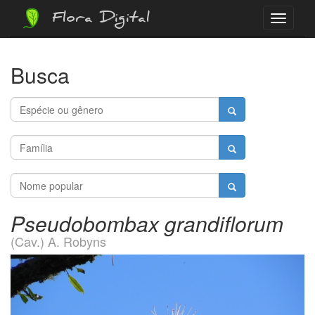
Flora Digital
Menu
Busca
Pseudobombax grandiflorum
(Cav.) A. Robyns