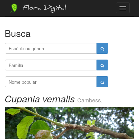
Flora Digital
Menu
Busca
Cupania vernalis
Cambess.