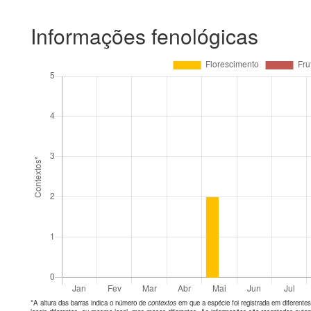
Informações fenológicas
*A altura das barras indica o número de
contextos
em que a espécie foi registrada em diferen