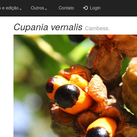
 e edição
Outros
Contato
Login
Cupania vernalis
Cambess.