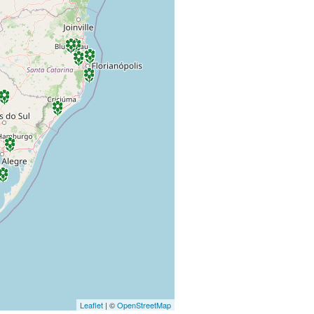
Leaflet
| ©
OpenStreetMap