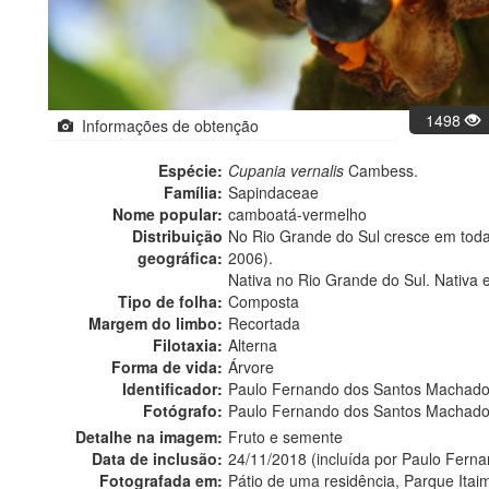
1498
Informações de obtenção
Espécie:
Cupania vernalis
Cambess.
Família:
Sapindaceae
Nome popular:
camboatá-vermelho
Distribuição
No Rio Grande do Sul cresce em todas 
geográfica:
2006).
Nativa no Rio Grande do Sul. Nativa 
Tipo de folha:
Composta
Margem do limbo:
Recortada
Filotaxia:
Alterna
Forma de vida:
Árvore
Identificador:
Paulo Fernando dos Santos Machad
Fotógrafo:
Paulo Fernando dos Santos Machado
Detalhe na imagem:
Fruto e semente
Data de inclusão:
24/11/2018 (incluída por Paulo Fer
Fotografada em:
Pátio de uma residência, Parque Itai