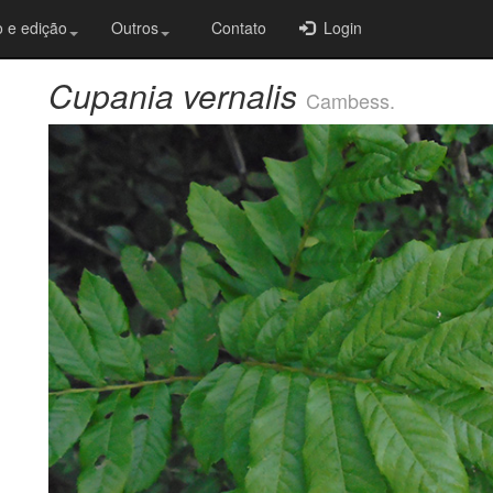
 e edição
Outros
Contato
Login
Cupania vernalis
Cambess.