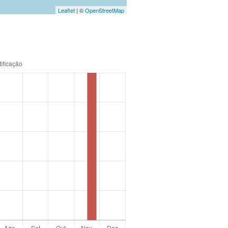
Leaflet
| ©
OpenStreetMap