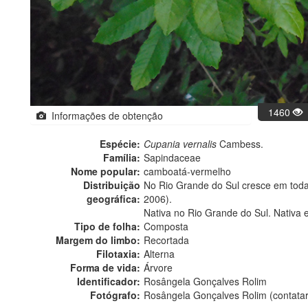
1460
Informações de obtenção
Espécie:
Cupania vernalis
Cambess.
Família:
Sapindaceae
Nome popular:
camboatá-vermelho
Distribuição
No Rio Grande do Sul cresce em todas 
geográfica:
2006).
Nativa no Rio Grande do Sul. Nativa 
Tipo de folha:
Composta
Margem do limbo:
Recortada
Filotaxia:
Alterna
Forma de vida:
Árvore
Identificador:
Rosângela Gonçalves Rolim
Fotógrafo:
Rosângela Gonçalves Rolim (contata