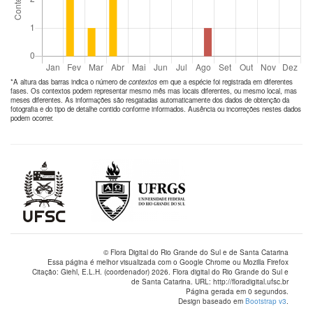
*A altura das barras indica o número de
contextos
em que a espécie foi registrada em diferentes
fases. Os contextos podem representar mesmo mês mas locais diferentes, ou mesmo local, mas
meses diferentes. As informações são resgatadas automaticamente dos dados de obtenção da
fotografia e do tipo de detalhe contido conforme informados. Ausência ou incorreções nestes dados
podem ocorrer.
© Flora Digital do Rio Grande do Sul e de Santa Catarina
Essa página é melhor visualizada com o Google Chrome ou Mozilla Firefox
Citação: Giehl, E.L.H. (coordenador) 2026. Flora digital do Rio Grande do Sul e
de Santa Catarina. URL: http://floradigital.ufsc.br
Página gerada em 0 segundos.
Design baseado em
Bootstrap v3
.